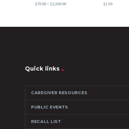
Price
–
$
70.00
$
2,500.00
$
1.50
range:
$70.00
through
$2,500.00
Quick links
CAREGIVER RESOURCES
PUBLIC EVENTS
RECALL LIST