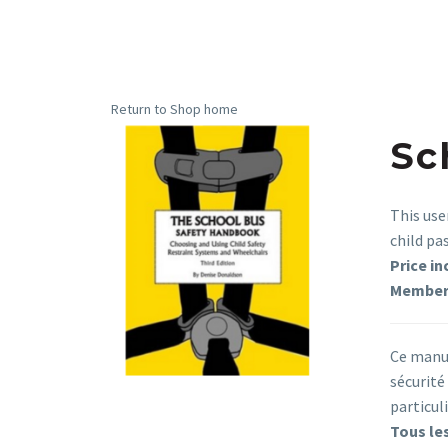
Return to Shop home
Sc
This use
child pa
Price in
Members
Ce manue
sécurité
particuli
Tous le